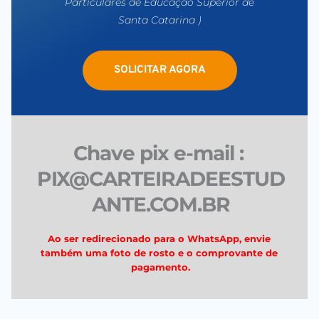
Particulares de Educação Superior de 
Santa Catarina )
SOLICITAR AGORA
Chave pix e-mail : 
PIX
@CARTEIRADEESTUD
ANTE.COM.BR
Ao ser redirecionado para o WhatsApp, envie 
também uma foto de rosto e o comprovante de 
pagamento.