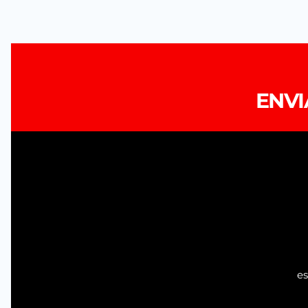
ENV
es